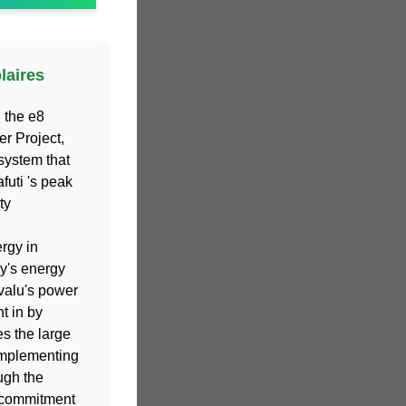
laires
 the e8
r Project,
system that
futi 's peak
ty
rgy in
ry's energy
uvalu's power
t in by
es the large
 implementing
ugh the
 commitment