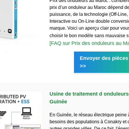
Prix des onduleurs au Maroc : combien
prix d’un onduleur au Maroc dépend de
puissance, de la technologie (Off-Line,
Interactive ou On-Line double conversio
marque. Voici un aperçu clair pour vous
choisir le bon modèle sans mauvaise s
[FAQ sur Prix des onduleurs au M
Envoyer des pièces 
>>
Usine de traitement d onduleurs
Guinée
En Guinée, le réseau électrique peine à
besoins des populations à Conakry et 
autres grandes villes. De ce fait, l'éner