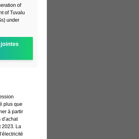
eration of
t of Tuvalu
Gs) under
jointes
ession
té plus que
er à partir
 d'achat
t 2023. La
électricité