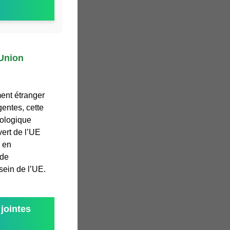
 Union
ment étranger
entes, cette
nologique
vert de l’UE
e en
 de
sein de l’UE.
jointes