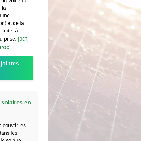
 prévoir ? Le
 la
 Line-
n) et de la
 aider à
[pdf]
urprise.
aroc]
jointes
 solaires en
 couvrir les
dans les
gie solaire