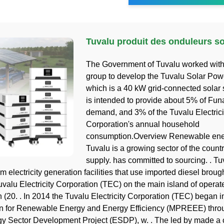
Tuvalu produit des onduleurs so
The Government of Tuvalu worked with
group to develop the Tuvalu Solar Powe
which is a 40 kW grid-connected solar 
is intended to provide about 5% of Funa
demand, and 3% of the Tuvalu Electrici
Corporation's annual household
consumption.Overview Renewable ene
Tuvalu is a growing sector of the count
supply. has committed to sourcing. . T
 electricity generation facilities that use imported diesel brough
uvalu Electricity Corporation (TEC) on the main island of operat
n (20. . In 2014 the Tuvalu Electricity Corporation (TEC) began
an for Renewable Energy and Energy Efficiency (MPREEE) thro
gy Sector Development Project (ESDP), w. . The led by made a