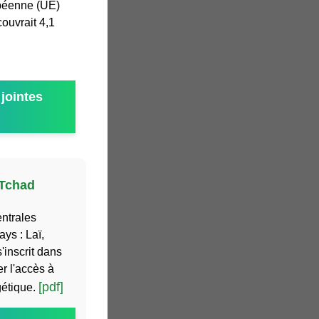
opéenne (UE)
couvrait 4,1
jointes
 Tchad
entrales
ays : Laï,
'inscrit dans
r l'accès à
[pdf]
rgétique.