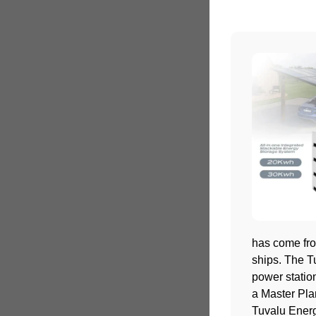
has come from
ships. The T
power statio
a Master Pl
Tuvalu Ener