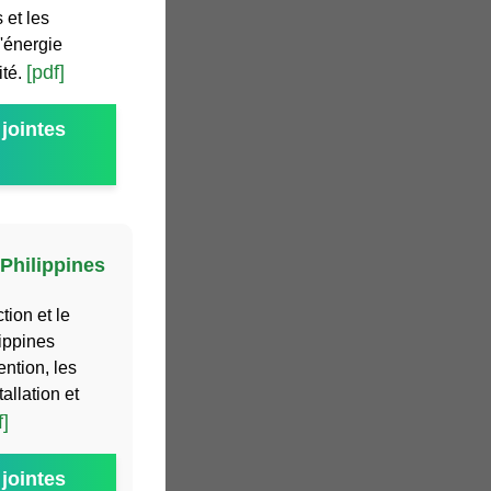
 et les
l'énergie
[pdf]
ité.
jointes
 Philippines
ion et le
ippines
ention, les
allation et
f]
jointes