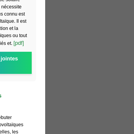
e nécessite
us connu est
aïque. Il est
tion et la
ques ou tout
[pdf]
iés et.
jointes
s
ébuter
tovoltaïques
lles, les