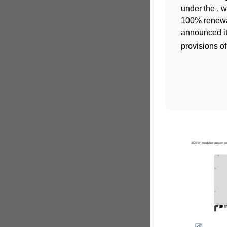
under the , 
100% renewa
announced it
provisions o