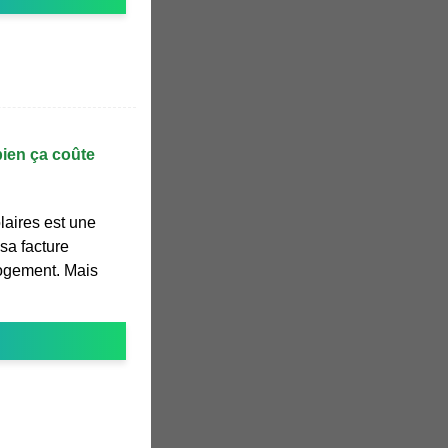
bien ça coûte
laires est une
 sa facture
 logement. Mais