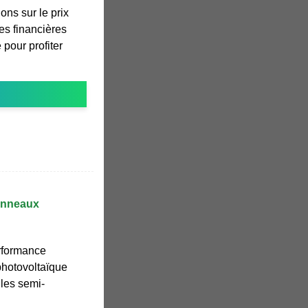
ons sur le prix
es financières
é pour profiter
panneaux
erformance
photovoltaïque
les semi-