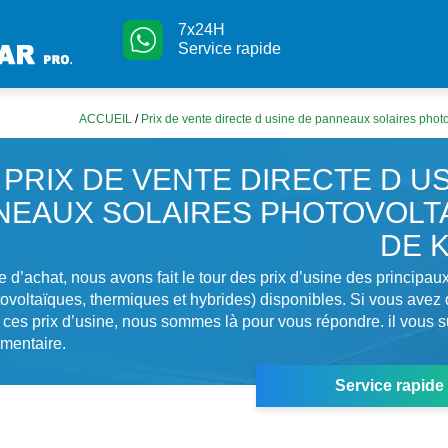
7x24H
Service rapide
ACCUEIL
/
Prix de vente directe d usine de panneaux solaires photo
PRIX DE VENTE DIRECTE D U
NEAUX SOLAIRES PHOTOVOLT
DE K
 d’achat, nous avons fait le tour des prix d’usine des principa
tovoltaïques, thermiques et hybrides) disponibles. Si vous avez 
 ces prix d’usine, nous sommes là pour vous répondre. il vous su
mentaire.
Service rapide