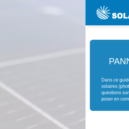
PAN
Dans ce guide
solaires (pho
questions sur
poser en com