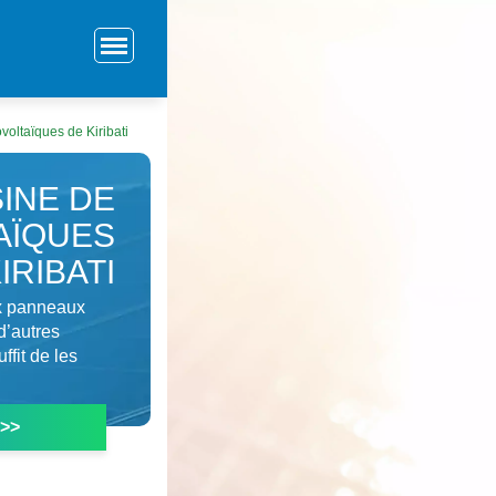
voltaïques de Kiribati
SINE DE
AÏQUES
IRIBATI
ux panneaux
d’autres
ffit de les
 >>