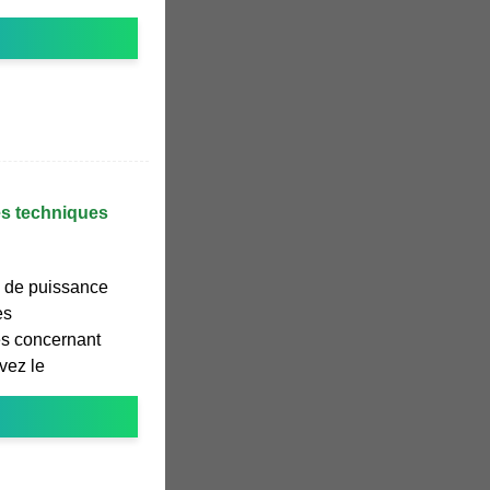
es techniques
 de puissance
es
es concernant
vez le