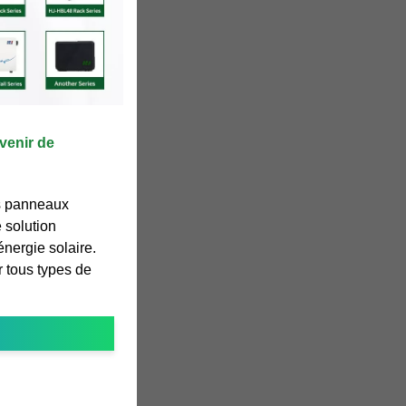
avenir de
s panneaux
 solution
énergie solaire.
r tous types de