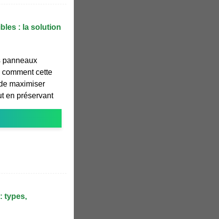
les : la solution
s panneaux
z comment cette
 de maximiser
ut en préservant
 types,