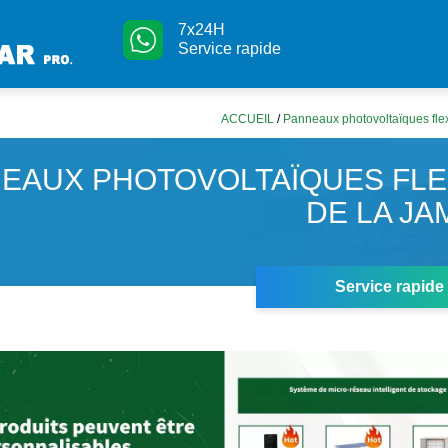
7x24H
Service rapide
ACCUEIL
/
Panneaux photovoltaïques fle
EAUX PHOTOVOLTAÏQUES FLE
DE LA JA
Service rapide