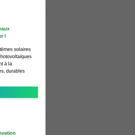
neaux
r l
tèmes solaires
hotovoltaïques
t à la
es, durables
ovation