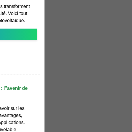
s transforment
ité. Voici tout
hotovoltaïque.
: l''avenir de
avoir sur les
 avantages,
applications.
uvelable