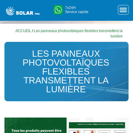
7x24H
Service rapide
ACCUEIL
/
Les panneaux photovoltaïques flexibles transmettent la
lumière
LES PANNEAUX
PHOTOVOLTAÏQUES
FLEXIBLES
TRANSMETTENT LA
LUMIÈRE