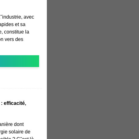
'industrie, avec
apides et sa
 constitue la
ion vers des
 efficacité,
anière dont
rgie solaire de