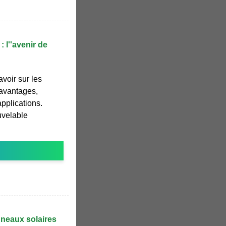
: l''avenir de
avoir sur les
 avantages,
applications.
uvelable
nneaux solaires