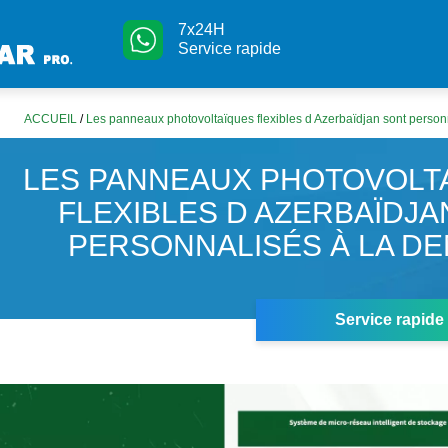
7x24H
Service rapide
ACCUEIL
/
Les panneaux photovoltaïques flexibles d Azerbaïdjan sont perso
LES PANNEAUX PHOTOVOLT
FLEXIBLES D AZERBAÏDJA
PERSONNALISÉS À LA D
Service rapide