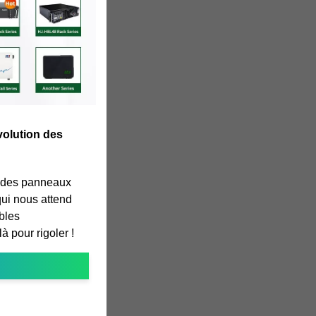
évolution des
s des panneaux
 qui nous attend
bles
à pour rigoler !