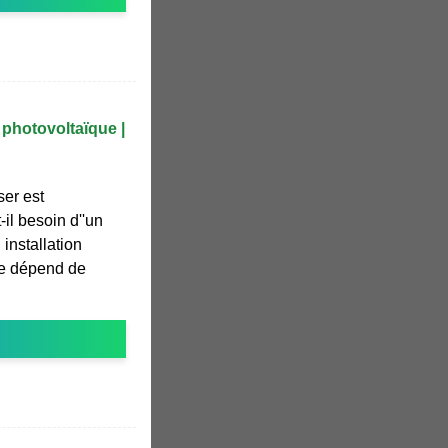
photovoltaïque |
ser est
il besoin d''un
installation
se dépend de