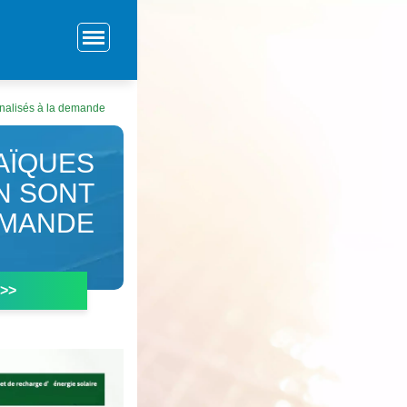
nnalisés à la demande
AÏQUES
N SONT
EMANDE
 >>