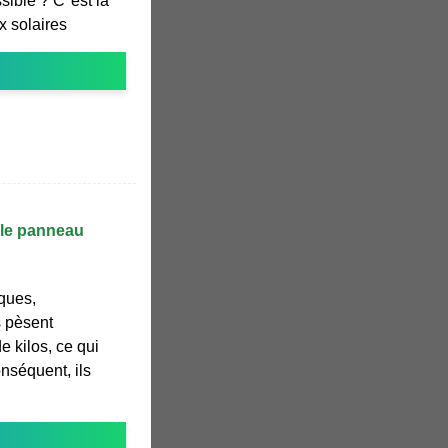
sible ? C''est là
x solaires
: le panneau
ques,
s pèsent
 kilos, ce qui
onséquent, ils