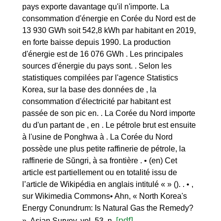
pays exporte davantage qu'il n'importe. La
consommation d'énergie en Corée du Nord est de
13 930 GWh soit 542,8 kWh par habitant en 2019,
en forte baisse depuis 1990. La production
d'énergie est de 16 076 GWh . Les principales
sources d'énergie du pays sont. . Selon les
statistiques compilées par l'agence Statistics
Korea, sur la base des données de , la
consommation d'électricité par habitant est
passée de son pic en. . La Corée du Nord importe
du d'un partant de , en . Le pétrole brut est ensuite
à l'usine de Ponghwa à . La Corée du Nord
possède une plus petite raffinerie de pétrole, la
raffinerie de Sŭngri, à sa frontière . • (en) Cet
article est partiellement ou en totalité issu de
l’article de Wikipédia en anglais intitulé « » (). . • ,
sur Wikimedia Commons• Ahn, « North Korea's
Energy Conundrum: Is Natural Gas the Remedy?
[pdf]
», Asian Survey, vol. 53, n.