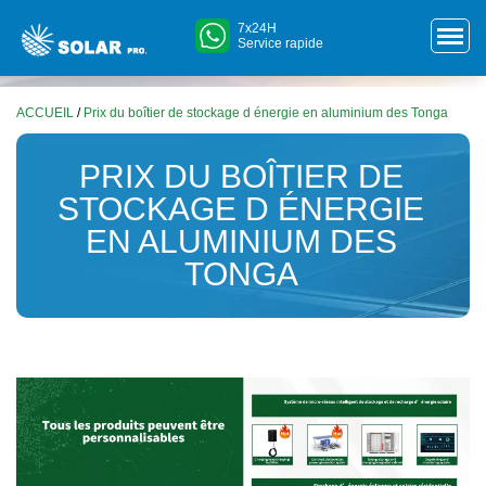
7x24H
Service rapide
ACCUEIL
/
Prix du boîtier de stockage d énergie en aluminium des Tonga
PRIX DU BOÎTIER DE
STOCKAGE D ÉNERGIE
EN ALUMINIUM DES
TONGA