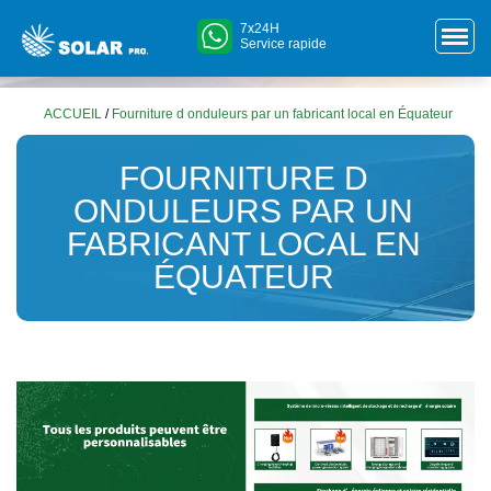
7x24H
Service rapide
ACCUEIL
/
Fourniture d onduleurs par un fabricant local en Équateur
FOURNITURE D
ONDULEURS PAR UN
FABRICANT LOCAL EN
ÉQUATEUR