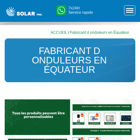
7x24H
Service rapide
ACCUEIL
/
Fabricant d onduleurs en Équateur
FABRICANT D
ONDULEURS EN
ÉQUATEUR