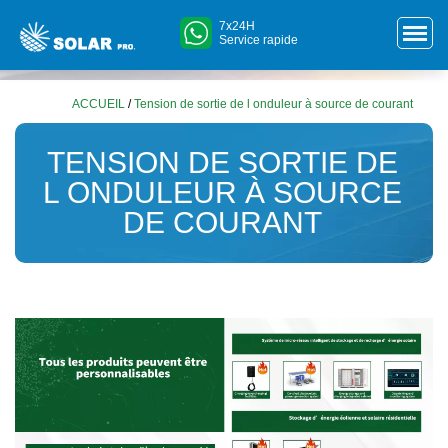
7x24H
Service rapide
ACCUEIL
/
Tension de sortie de l onduleur à source de courant
TENSION DE SORTIE DE
L ONDULEUR À SOURCE
DE COURANT