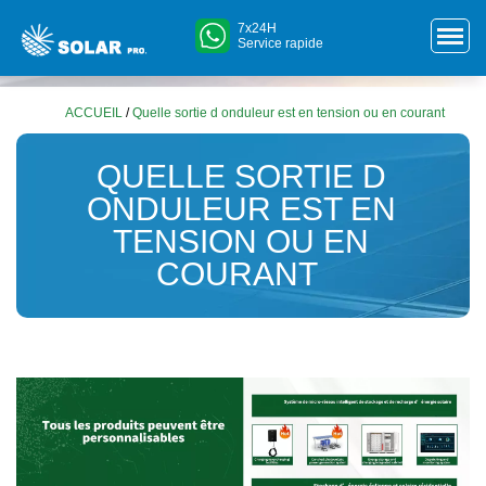
7x24H
Service rapide
ACCUEIL
/
Quelle sortie d onduleur est en tension ou en courant
QUELLE SORTIE D
ONDULEUR EST EN
TENSION OU EN
COURANT