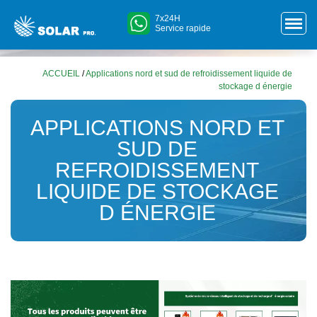
7x24H
Service rapide
ACCUEIL
/
Applications nord et sud de refroidissement liquide de
stockage d énergie
APPLICATIONS NORD ET
SUD DE
REFROIDISSEMENT
LIQUIDE DE STOCKAGE
D ÉNERGIE