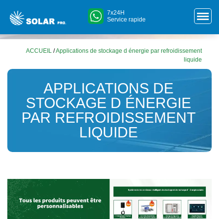
7x24H
Service rapide
ACCUEIL
/
Applications de stockage d énergie par refroidissement
liquide
APPLICATIONS DE
STOCKAGE D ÉNERGIE
PAR REFROIDISSEMENT
LIQUIDE