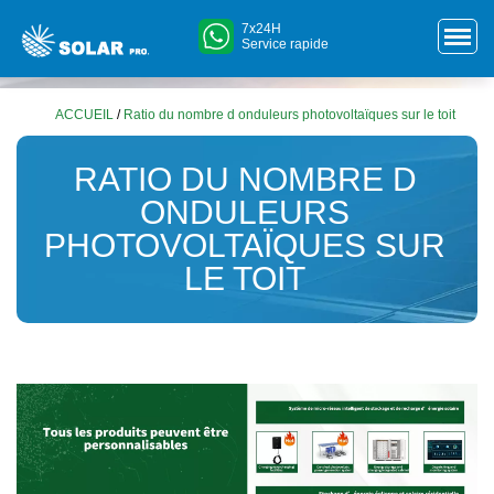
7x24H
Service rapide
ACCUEIL
/
Ratio du nombre d onduleurs photovoltaïques sur le toit
RATIO DU NOMBRE D
ONDULEURS
PHOTOVOLTAÏQUES SUR
LE TOIT