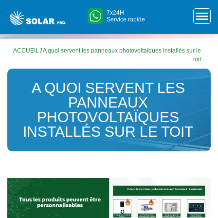
7x24H
Service rapide
ACCUEIL
/
A quoi servent les panneaux photovoltaïques installés sur le
toit
A QUOI SERVENT LES
PANNEAUX
PHOTOVOLTAÏQUES
INSTALLÉS SUR LE TOIT