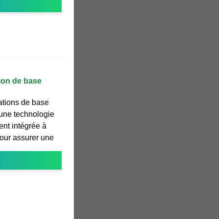
ion de base
ations de base
d''une technologie
ent intégrée à
our assurer une