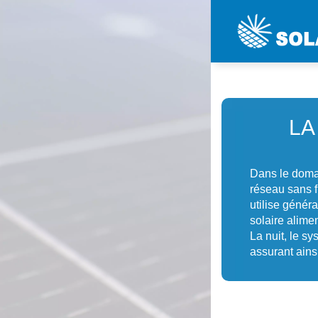
LA
Dans le domai
réseau sans fi
utilise génér
solaire alimen
La nuit, le s
assurant ains