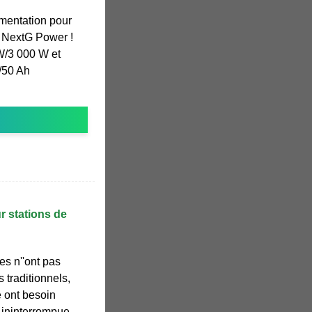
imentation pour
e NextG Power !
W/3 000 W et
/50 Ah
r stations de
s n''ont pas
 traditionnels,
e ont besoin
e ininterrompue