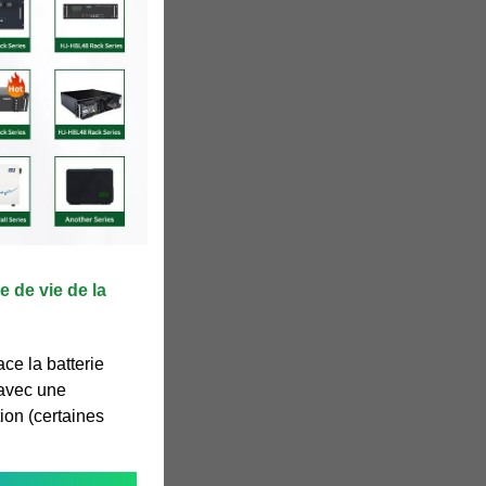
 de vie de la
ce la batterie
 avec une
ion (certaines