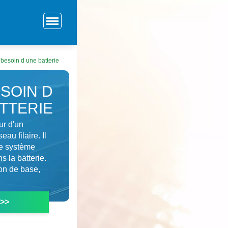
 besoin d une batterie
ESOIN D
TTERIE
ur d'un
au filaire. Il
le système
s la batterie.
ion de base,
 >>