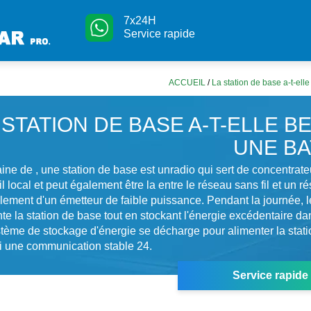
7x24H
Service rapide
ACCUEIL
/
La station de base a-t-elle
 STATION DE BASE A-T-ELLE B
UNE BA
ne de , une station de base est unradio qui sert de concentrate
l local et peut également être la entre le réseau sans fil et un rése
alement d'un émetteur de faible puissance. Pendant la journée, 
te la station de base tout en stockant l'énergie excédentaire dan
ystème de stockage d'énergie se décharge pour alimenter la stat
i une communication stable 24.
Service rapide