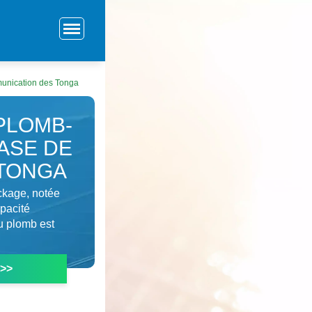
mmunication des Tonga
PLOMB-
BASE DE
 TONGA
ockage, notée
apacité
u plomb est
 >>