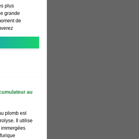
es plus
de grande
 moment de
ouverez
ccumulateur au
au plomb est
olyse. Il utilise
) immergées
lfurique