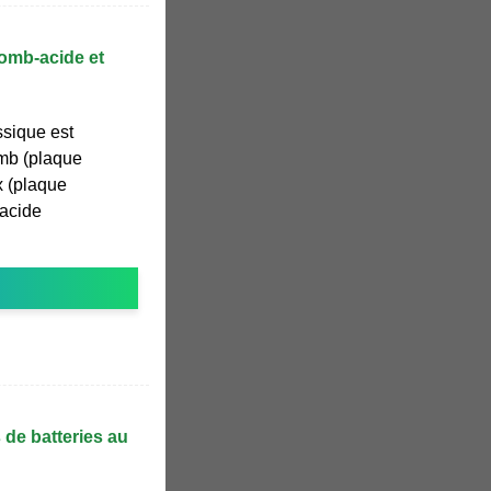
lomb-acide et
ssique est
mb (plaque
x (plaque
'acide
 de batteries au