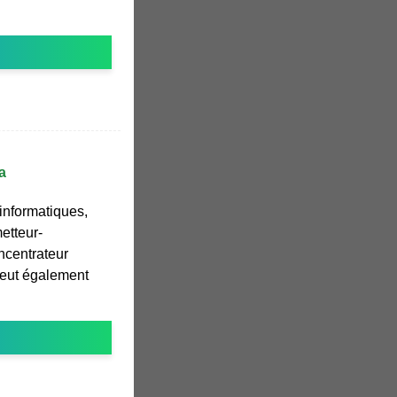
a
informatiques,
etteur-
oncentrateur
 peut également