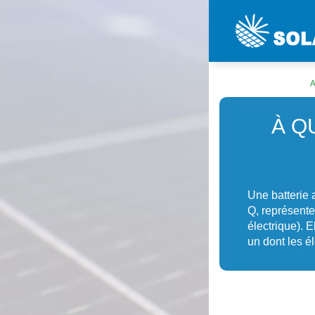
À Q
Une batterie 
Q, représente
électrique). 
un dont les él