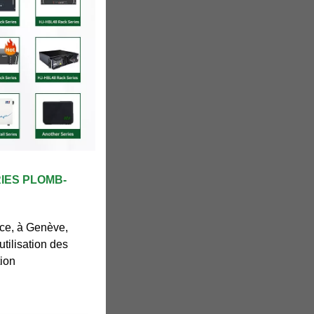
IES PLOMB-
ce, à Genève,
utilisation des
tion