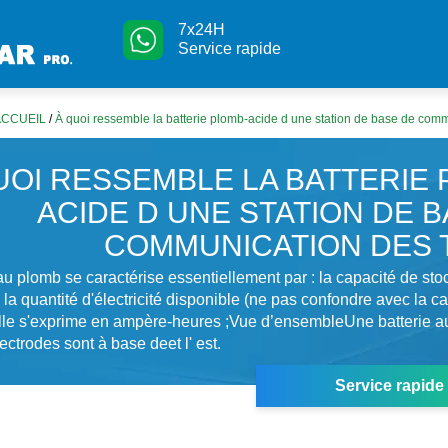
7x24H
Service rapide
ACCUEIL
/
À quoi ressemble la batterie plomb-acide d une station de base de co
UOI RESSEMBLE LA BATTERIE 
ACIDE D UNE STATION DE 
COMMUNICATION DES
au plomb se caractérise essentiellement par : la capacité de st
 la quantité d'électricité disponible (ne pas confondre avec la c
Elle s'exprime en ampère-heures ;Vue d’ensembleUne batterie a
ectrodes sont à base deet l' est.
Service rapide