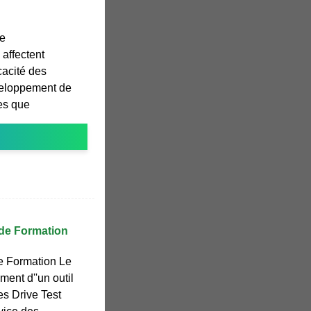
de
affectent
icacité des
veloppement de
es que
 de Formation
e Formation Le
ent d''un outil
es Drive Test