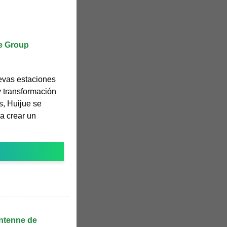
ue Group
evas estaciones
 transformación
, Huijue se
a crear un
ntenne de