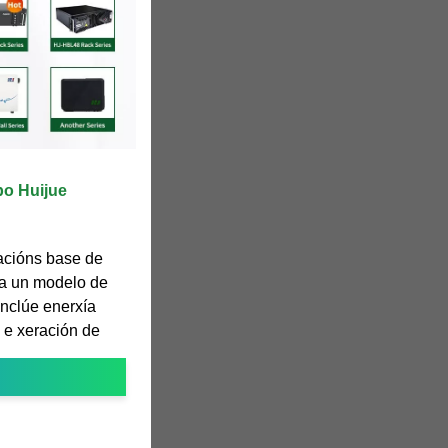
po Huijue
acións base de
a un modelo de
inclúe enerxía
l e xeración de