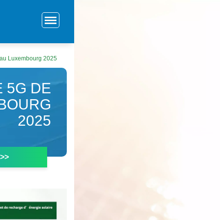
e au Luxembourg 2025
E 5G DE
MBOURG
2025
 >>