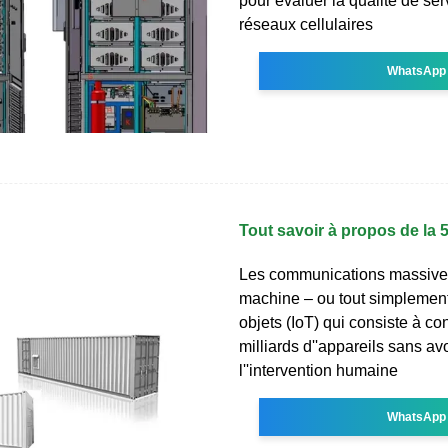
pour évaluer la qualité de se
réseaux cellulaires
WhatsApp
Tout savoir à propos de la 
Les communications massive
machine – ou tout simplement
objets (IoT) qui consiste à c
milliards d''appareils sans av
l''intervention humaine
WhatsApp