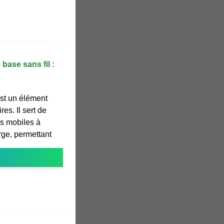
base sans fil :
est un élément
es. Il sert de
ls mobiles à
arge, permettant