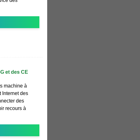
rvice des
5G et des CE
s machine à
 Internet des
onnecter des
oir recours à