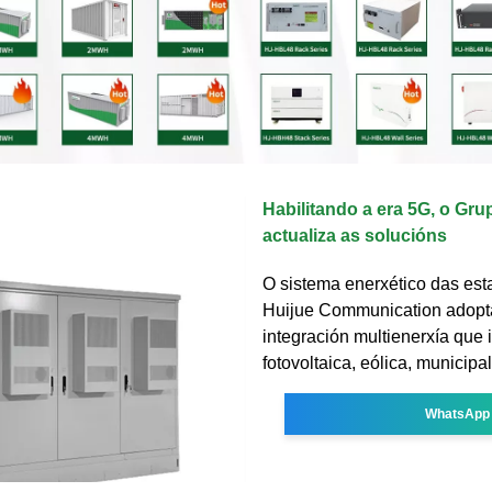
Habilitando a era 5G, o Gru
actualiza as solucións
O sistema enerxético das est
Huijue Communication adopt
integración multienerxía que 
fotovoltaica, eólica, municipa
WhatsApp