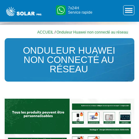
7x24H
Service rapide
ACCUEIL
/
Onduleur Huawei non connecté au réseau
ONDULEUR HUAWEI
NON CONNECTÉ AU
RÉSEAU