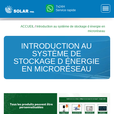
7x24H
Service rapide
ACCUEIL
/
Introduction au système de stockage d énergie en
microréseau
INTRODUCTION AU
SYSTÈME DE
STOCKAGE D ÉNERGIE
EN MICRORÉSEAU