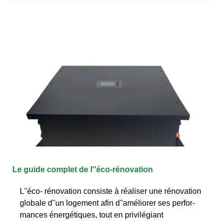
Le guide complet de l''éco-rénovation
L''éco- rénovation consiste à réaliser une réno­va­tion
globale d''un logement afin d''améliorer ses per­for­
mances éner­gé­tiques, tout en pri­vi­lé­giant