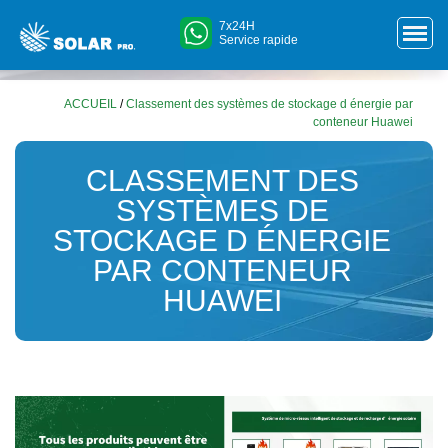
7x24H
Service rapide
ACCUEIL
/
Classement des systèmes de stockage d énergie par
conteneur Huawei
CLASSEMENT DES
SYSTÈMES DE
STOCKAGE D ÉNERGIE
PAR CONTENEUR
HUAWEI