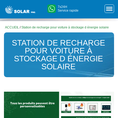
7x24H
Service rapide
ACCUEIL
/
Station de recharge pour voiture à stockage d énergie solaire
STATION DE RECHARGE
POUR VOITURE À
STOCKAGE D ÉNERGIE
SOLAIRE