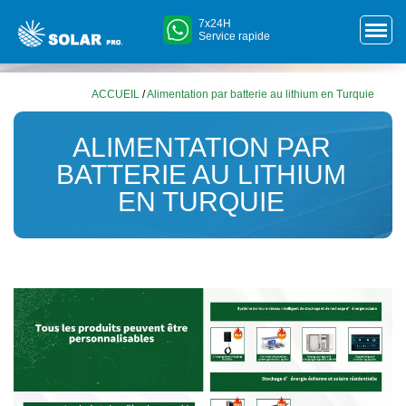
7x24H
Service rapide
ACCUEIL
/
Alimentation par batterie au lithium en Turquie
ALIMENTATION PAR
BATTERIE AU LITHIUM
EN TURQUIE