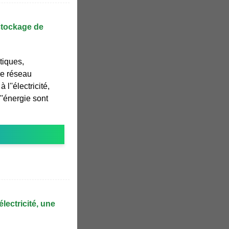
stockage de
tiques,
re réseau
à l''électricité,
''énergie sont
électricité, une