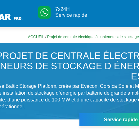
7x24H
Service rapide
ACCUEIL
/
Projet de centrale électrique à conteneurs de stockag
PROJET DE CENTRALE ÉLECTR
NEURS DE STOCKAGE D ÉNER
E
se Baltic Storage Platform, créée par Evecon, Corsica Sole et M
e installation de stockage d’énergie par batterie de grande amp
site, d’une puissance de 100 MW et d’une capacité de stockag
pérationnel.
Service rapide