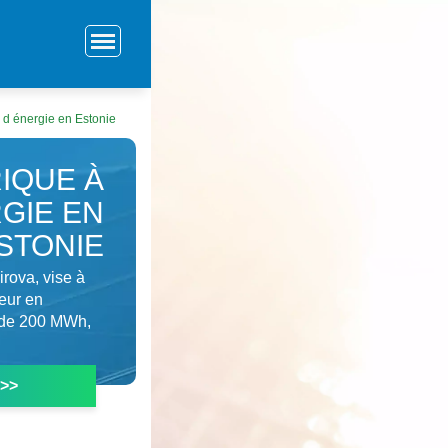
e d énergie en Estonie
IQUE À
GIE EN
STONIE
irova, vise à
leur en
e de 200 MWh,
 >>