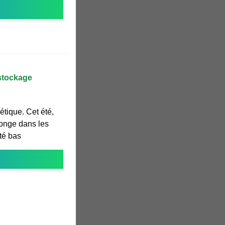
 stockage
étique. Cet été,
onge dans les
ité bas