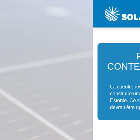
CONTE
La coentrepri
construire un
Estonie. Ce 
devrait être o