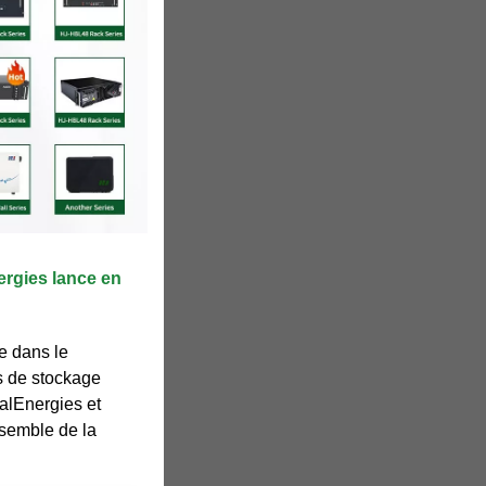
ergies lance en
pe dans le
s de stockage
talEnergies et
nsemble de la