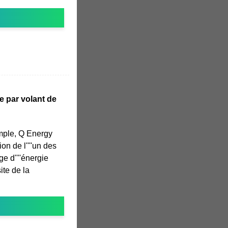
e par volant de
emple, Q Energy
ion de l''''un des
e d''''énergie
ite de la