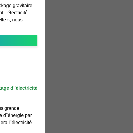
ckage gravitaire
l''électricité
lle », nous
ge d''électricité
lus grande
e d''énergie par
a l''électricité