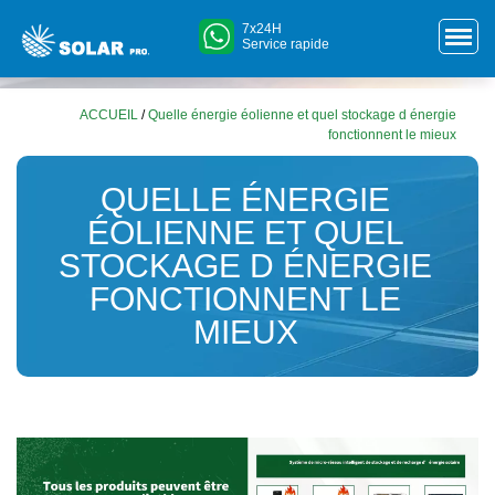
7x24H
Service rapide
ACCUEIL
/
Quelle énergie éolienne et quel stockage d énergie
fonctionnent le mieux
QUELLE ÉNERGIE
ÉOLIENNE ET QUEL
STOCKAGE D ÉNERGIE
FONCTIONNENT LE
MIEUX