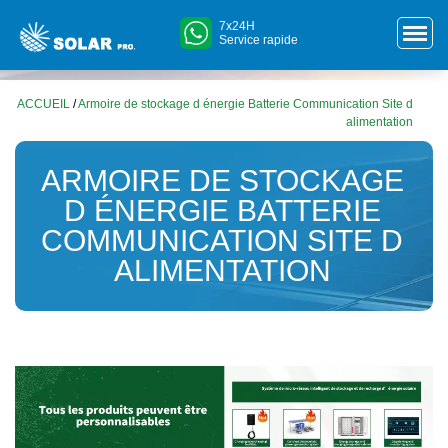
7x24H
Service rapide
ACCUEIL
/
Armoire de stockage d énergie Batterie Communication Site d
alimentation
ARMOIRE DE STOCKAGE
D ÉNERGIE BATTERIE
COMMUNICATION SITE D
ALIMENTATION