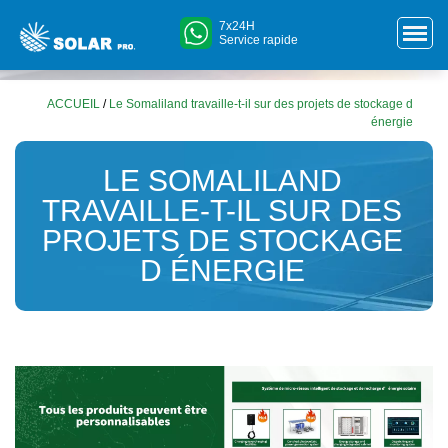
7x24H
Service rapide
ACCUEIL
/
Le Somaliland travaille-t-il sur des projets de stockage d
énergie
LE SOMALILAND
TRAVAILLE-T-IL SUR DES
PROJETS DE STOCKAGE
D ÉNERGIE