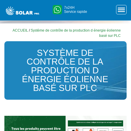
7x24H
Service rapide
ACCUEIL
/
Système de contrôle de la production d énergie éolienne
basé sur PLC
SYSTÈME DE
CONTRÔLE DE LA
PRODUCTION D
ÉNERGIE ÉOLIENNE
BASÉ SUR PLC