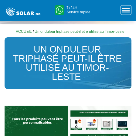
7x24H
Service rapide
ACCUEIL
/
Un onduleur triphasé peut-il être utilisé au Timor-Leste
UN ONDULEUR
TRIPHASÉ PEUT-IL ÊTRE
UTILISÉ AU TIMOR-
LESTE