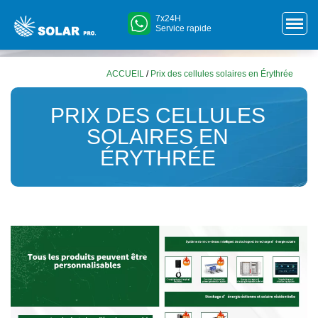
7x24H
Service rapide
ACCUEIL
/
Prix ​​des cellules solaires en Érythrée
PRIX ​​DES CELLULES
SOLAIRES EN
ÉRYTHRÉE