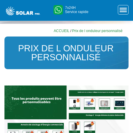
7x24H
Service rapide
ACCUEIL
/
Prix de l onduleur personnalisé
PRIX DE L ONDULEUR
PERSONNALISÉ