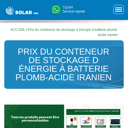
7x24H
Service rapide
ACCUEIL
/
Prix du conteneur de stockage d énergie à batterie plomb-
acide iranien
PRIX DU CONTENEUR
DE STOCKAGE D
ÉNERGIE À BATTERIE
PLOMB-ACIDE IRANIEN