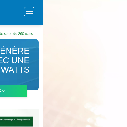
e sortie de 260 watts
GÉNÈRE
EC UNE
 WATTS
 >>