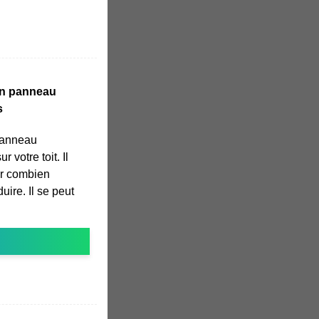
 un panneau
s
panneau
 votre toit. Il
ir combien
ire. Il se peut