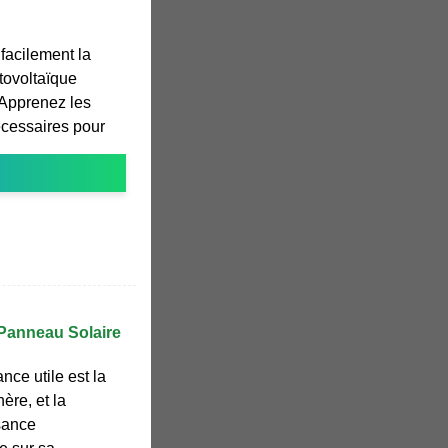
facilement la
tovoltaïque
 Apprenez les
écessaires pour
Panneau Solaire
nce utile est la
ère, et la
sance