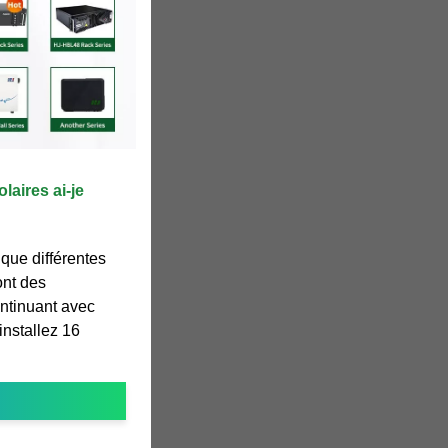
aires ai-je
 que différentes
ont des
ontinuant avec
installez 16