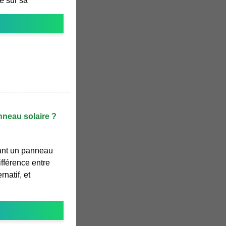
te sur sa
nneau solaire ?
ant un panneau
ifférence entre
rnatif, et