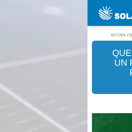
ACCUEIL
/
Q
QUE
UN 