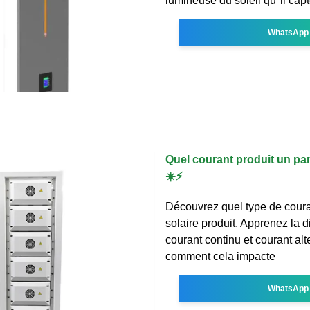
lumineuse du soleil qu''il cap
WhatsApp
Quel courant produit un pa
☀️⚡
Découvrez quel type de cour
solaire produit. Apprenez la d
courant continu et courant alte
comment cela impacte
WhatsApp