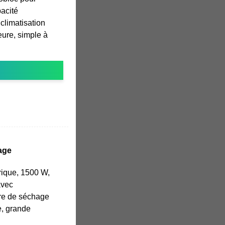
acité
 climatisation
eure, simple à
age
rique, 1500 W,
avec
re de séchage
e, grande