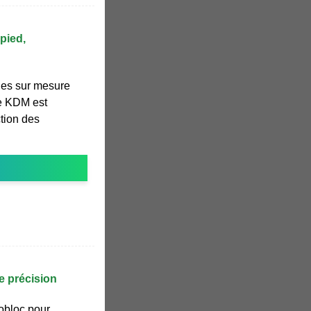
pied,
ques sur mesure
ue KDM est
tion des
e précision
obloc pour