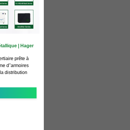
allique | Hager
ertiaire prête à
me d''armoires
a distribution