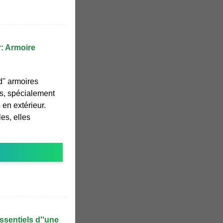
r: Armoire
d'' armoires
es, spécialement
 en extérieur.
es, elles
sentiels d''une