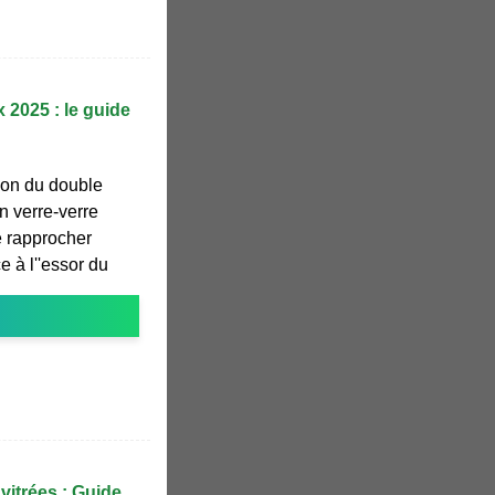
 2025 : le guide
son du double
n verre-verre
se rapprocher
 à l''essor du
vitrées : Guide