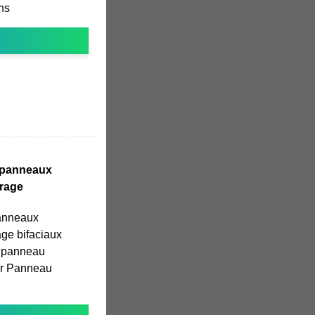
ons
s panneaux
trage
panneaux
age bifaciaux
 panneau
sur Panneau