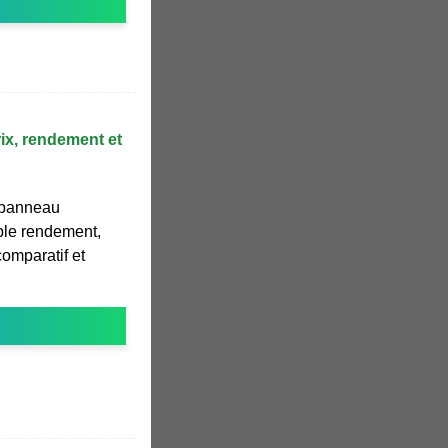
rix, rendement et
 panneau
uble rendement,
 comparatif et