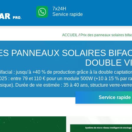
7x24H
Service rapide
ACCUEIL
/
Prix des panneaux solaires bifa
ES PANNEAUX SOLAIRES BIFAC
DOUBLE V
acial : jusqu’à +40 % de production grâce à la double captatio
25 : entre 79 et 110 € pour un module 500W (+10 à 15 % par ra
ique). Durée de vie estimée : 35 à 40 ans, structure verre-verre
Service rapide