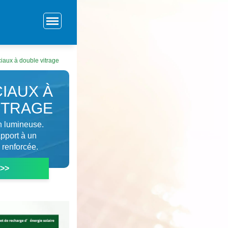
ciaux à double vitrage
IAUX À
ITRAGE
n lumineuse.
pport à un
 renforcée.
 >>