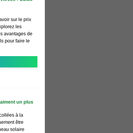
avoir sur le prix
xplorez les
les avantages de
ls pour faire le
vraiment un plus
ollées à la
quement être
neau solaire