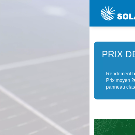
PRIX D
Rendement bif
Prix moyen 20
panneau class