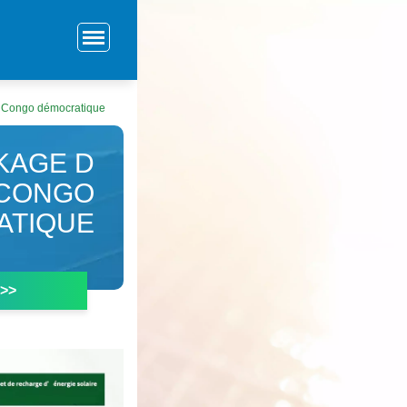
u Congo démocratique
KAGE D
 CONGO
ATIQUE
 >>