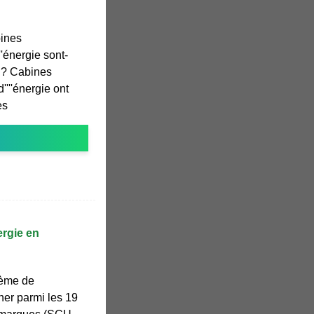
bines
'énergie sont-
s ? Cabines
''''énergie ont
es
rgie en
tème de
ner parmi les 19