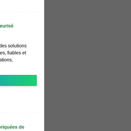
eurisé
des solutions
es, fiables et
ations,
briquées de