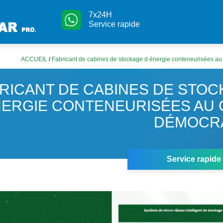
7x24H
Service rapide
ACCUEIL
/
Fabricant de cabines de stockage d énergie conteneurisées a
RICANT DE CABINES DE STOC
ERGIE CONTENEURISÉES AU
DÉMOCR
Service rapide