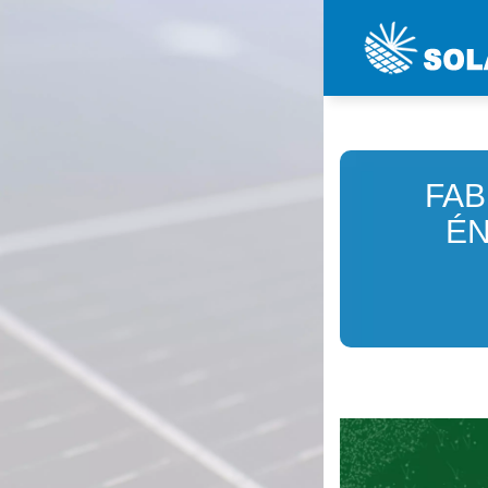
FAB
ÉN