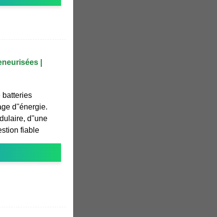
eneurisées |
 batteries
ge d''énergie.
dulaire, d''une
estion fiable