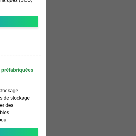
 marques (SCU,
s préfabriquées
 stockage
s de stockage
er des
ables
pour