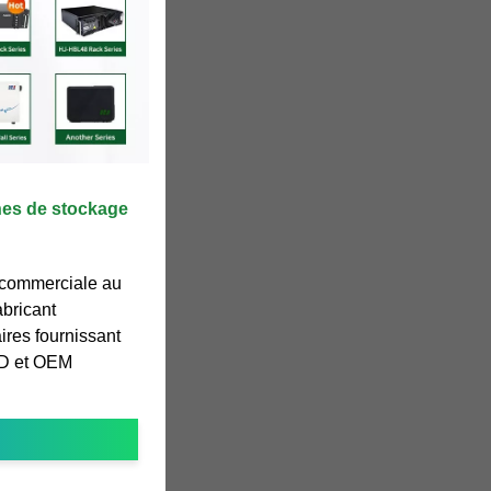
nes de stockage
 commerciale au
bricant
ires fournissant
&D et OEM