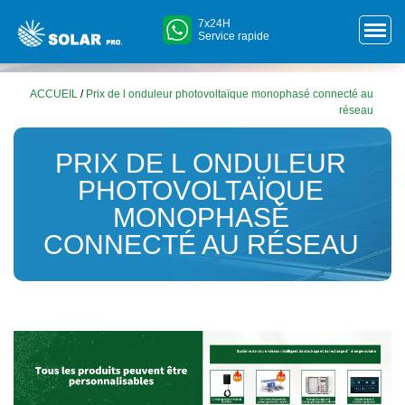
7x24H
Service rapide
ACCUEIL
/
Prix de l onduleur photovoltaïque monophasé connecté au
réseau
PRIX DE L ONDULEUR
PHOTOVOLTAÏQUE
MONOPHASÉ
CONNECTÉ AU RÉSEAU