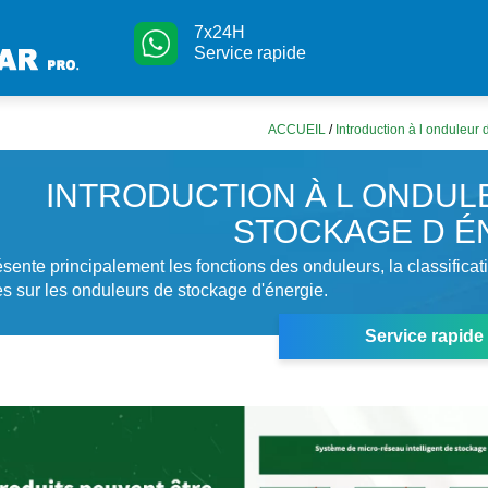
7x24H
Service rapide
ACCUEIL
/
Introduction à l onduleur
INTRODUCTION À L ONDUL
STOCKAGE D É
ésente principalement les fonctions des onduleurs, la classificati
 sur les onduleurs de stockage d'énergie.
Service rapide