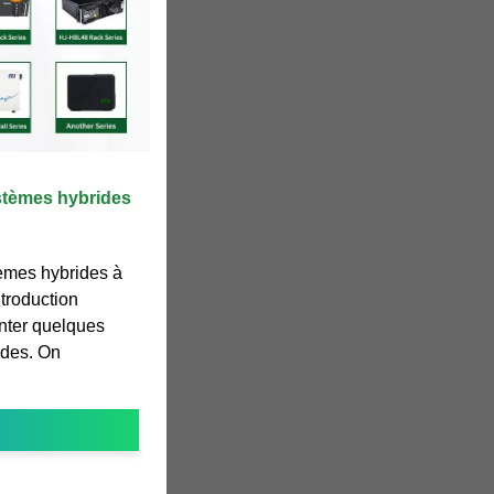
stèmes hybrides
èmes hybrides à
troduction
nter quelques
ides. On