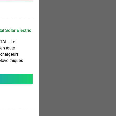
l Solar Electric
TAL - Le
 en toute
 chargeurs
otovoltaïques