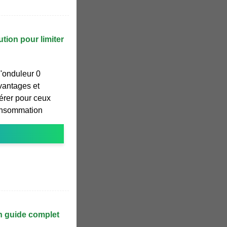
ution pour limiter
''onduleur 0
vantages et
érer pour ceux
consommation
un guide complet