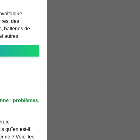
ovoltaïque
res, des
, batteries de
et autres
enne : problèmes,
ergie
 qu''en est-il
enne ? Voici les