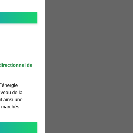
directionnel de
''énergie
iveau de la
t ainsi une
es marchés