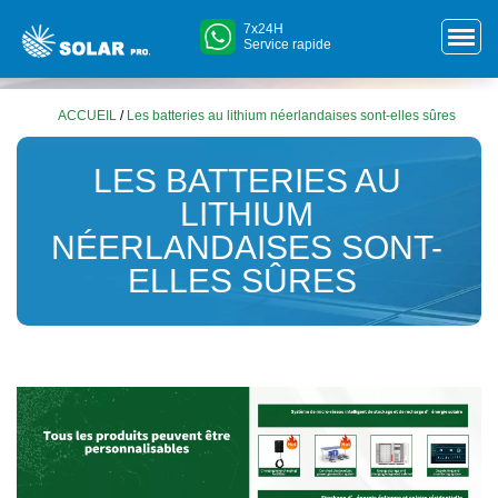
7x24H
Service rapide
ACCUEIL
/
Les batteries au lithium néerlandaises sont-elles sûres
LES BATTERIES AU
LITHIUM
NÉERLANDAISES SONT-
ELLES SÛRES