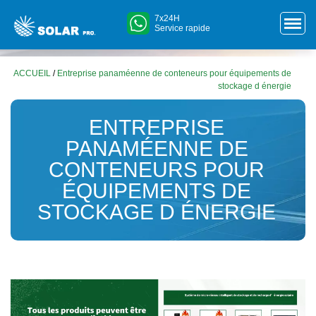
7x24H
Service rapide
ACCUEIL
/
Entreprise panaméenne de conteneurs pour équipements de
stockage d énergie
ENTREPRISE
PANAMÉENNE DE
CONTENEURS POUR
ÉQUIPEMENTS DE
STOCKAGE D ÉNERGIE