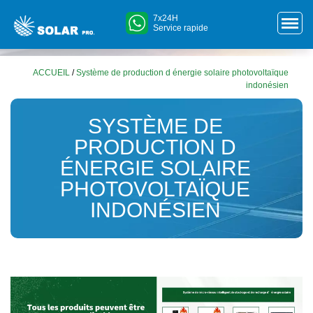
7x24H
Service rapide
ACCUEIL
/
Système de production d énergie solaire photovoltaïque
indonésien
SYSTÈME DE
PRODUCTION D
ÉNERGIE SOLAIRE
PHOTOVOLTAÏQUE
INDONÉSIEN