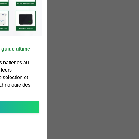
e guide ultime
 batteries au
 leurs
e sélection et
echnologie des