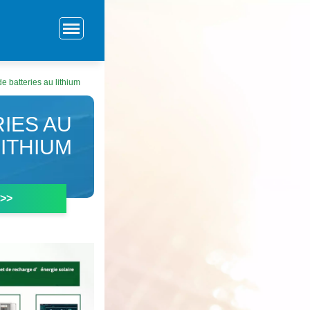
e batteries au lithium
RIES AU
LITHIUM
 >>