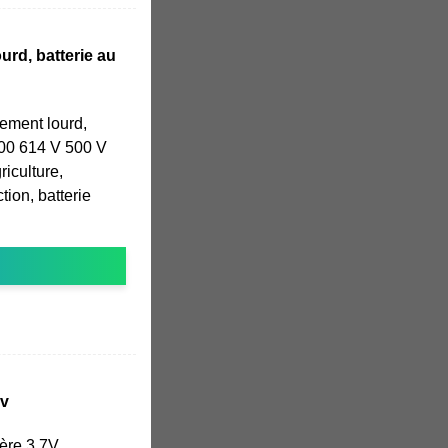
urd, batterie au
pement lourd,
00 614 V 500 V
riculture,
ction, batterie
5v
ère 3,7V