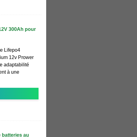
m 12V 300Ah pour
ie Lifepo4
thium 12v Prower
e adaptabilité
ent à une
 batteries au