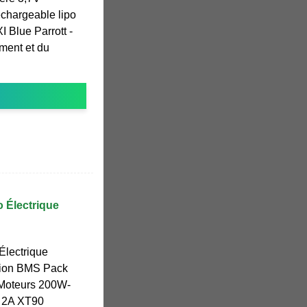
chargeable lipo
 Blue Parrott -
pement et du
o Électrique
Électrique
tion BMS Pack
 Moteurs 200W-
 2A XT90