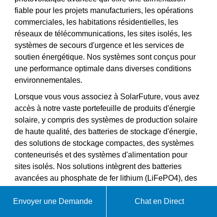
fiable pour les projets manufacturiers, les opérations
commerciales, les habitations résidentielles, les
réseaux de télécommunications, les sites isolés, les
systèmes de secours d'urgence et les services de
soutien énergétique. Nos systèmes sont conçus pour
une performance optimale dans diverses conditions
environnementales.
Lorsque vous vous associez à SolarFuture, vous avez
accès à notre vaste portefeuille de produits d'énergie
solaire, y compris des systèmes de production solaire
de haute qualité, des batteries de stockage d'énergie,
des solutions de stockage compactes, des systèmes
conteneurisés et des systèmes d'alimentation pour
sites isolés. Nos solutions intègrent des batteries
avancées au phosphate de fer lithium (LiFePO4), des
systèmes de gestion intelligente de l'énergie, des
systèmes avancés de gestion de batterie et des
Envoyer une Demande
Chat en Direct
solutions énergétiques évolutives. Notre équipe