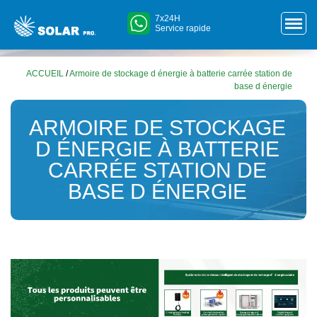
7x24H
Service rapide
ACCUEIL
/
Armoire de stockage d énergie à batterie carrée station de
base d énergie
ARMOIRE DE STOCKAGE
D ÉNERGIE À BATTERIE
CARRÉE STATION DE
BASE D ÉNERGIE