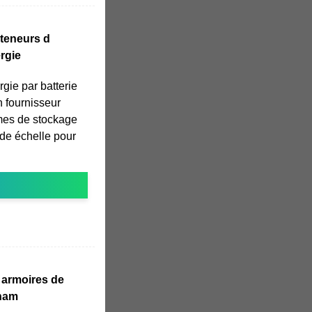
teneurs d
rgie
rgie par batterie
 fournisseur
mes de stockage
ande échelle pour
 armoires de
tnam