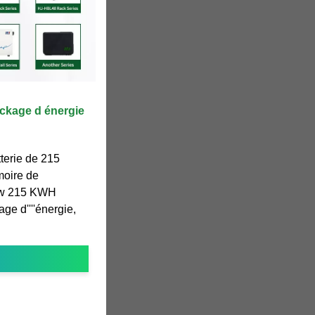
ockage d énergie
terie de 215
moire de
0kw 215 KWH
age d''''énergie,