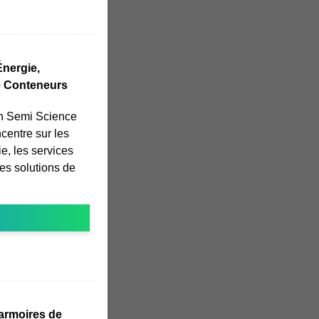
nergie,
e Conteneurs
n Semi Science
centre sur les
e, les services
les solutions de
 armoires de