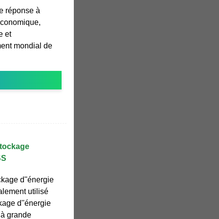
e réponse à
 économique,
e et
ment mondial de
stockage
SS
kage d''énergie
alement utilisé
kage d''énergie
 à grande