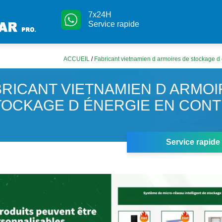
7x24H
Service rapide
ACCUEIL
/
Fabricant vietnamien d armoires de stockage d
BRICANT VIETNAMIEN D ARMOI
TOCKAGE D ÉNERGIE EN CON
Service rapide