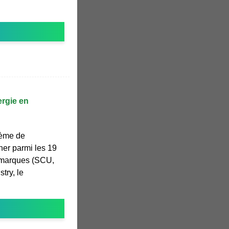
rgie en
tème de
ner parmi les 19
 marques (SCU,
try, le