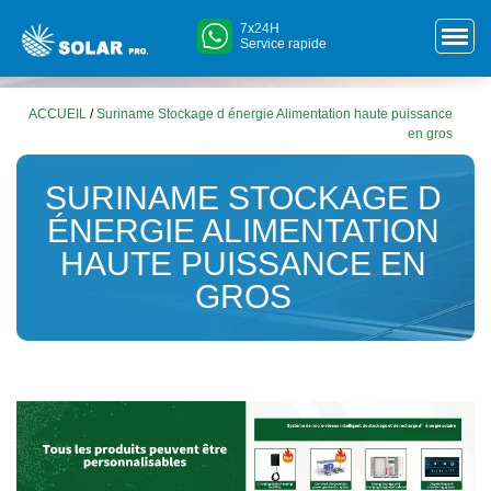
7x24H
Service rapide
ACCUEIL
/
Suriname Stockage d énergie Alimentation haute puissance
en gros
SURINAME STOCKAGE D
ÉNERGIE ALIMENTATION
HAUTE PUISSANCE EN
GROS