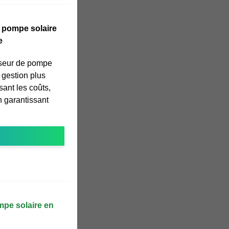
 pompe solaire
e
rseur de pompe
 gestion plus
isant les coûts,
en garantissant
mpe solaire en