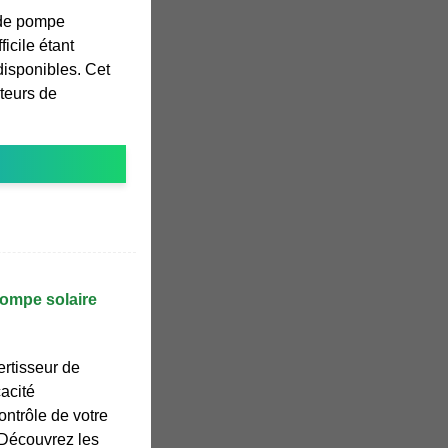
 de pompe
ficile étant
disponibles. Cet
ateurs de
ompe solaire
rtisseur de
cacité
contrôle de votre
Découvrez les