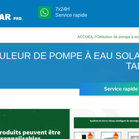
7x24H
Service rapide
ACCUEIL
/
Onduleur de pompe à eau
ULEUR DE POMPE À EAU SOLA
TA
Service rapide