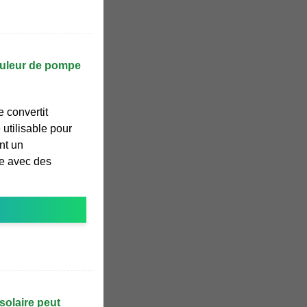
onduleur de pompe
 convertit
é utilisable pour
nt un
e avec des
solaire peut