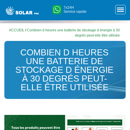
7x24H
Service rapide
ACCUEIL
/
Combien d heures une batterie de stockage d énergie à 30
degrés peut-elle être utilisée
COMBIEN D HEURES
UNE BATTERIE DE
STOCKAGE D ÉNERGIE
À 30 DEGRÉS PEUT-
ELLE ÊTRE UTILISÉE