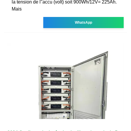
la tension de l''accu (volt) soit 900Wh/12V= 225Ah.
Mais
WhatsApp