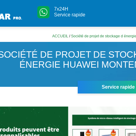
7x24H
Service rapide
ACCUEIL
/
Société de projet de stockage d éner
SOCIÉTÉ DE PROJET DE STOC
ÉNERGIE HUAWEI MONT
Service rapide