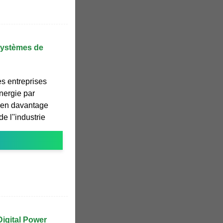
systèmes de
s entreprises
nergie par
-en davantage
e l''industrie
Digital Power