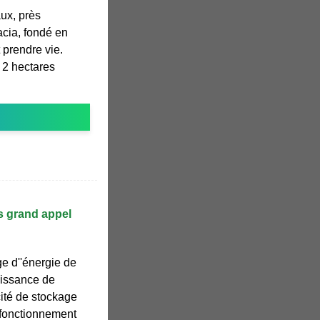
aux, près
cacia, fondé en
 prendre vie.
 2 hectares
s grand appel
 d''énergie de
uissance de
ité de stockage
fonctionnement