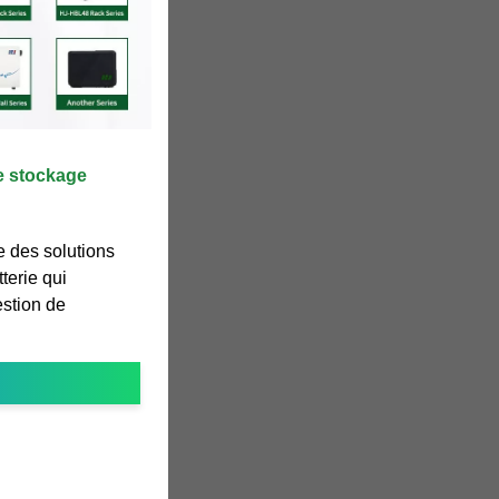
de stockage
e des solutions
terie qui
estion de