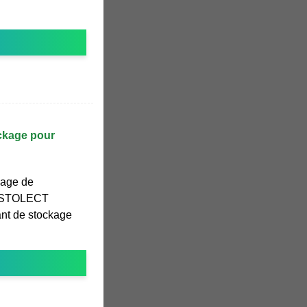
ckage pour
kage de
le STOLECT
nt de stockage